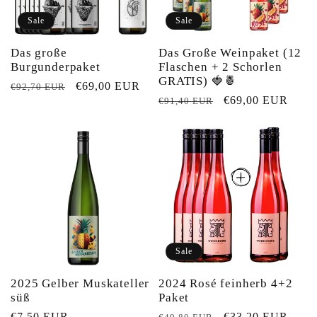
Sale
Sale
Das große
Das Große Weinpaket (12
Burgunderpaket
Flaschen + 2 Schorlen
GRATIS) 🍓🍍
Normaler
Verkaufspreis
€69,00 EUR
€92,70 EUR
Normaler
Verkaufspreis
€69,00 EUR
€91,40 EUR
Preis
Preis
Sale
2025 Gelber Muskateller
2024 Rosé feinherb 4+2
süß
Paket
Normaler
€7,50 EUR
Normaler
Verkaufspreis
€33,20 EUR