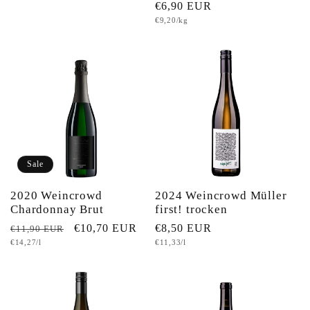
Normaler
€6,90 EUR
Preis
Grundpreis
€9,20/kg
Preis
Sale
2020 Weincrowd
2024 Weincrowd Müller
Chardonnay Brut
first! trocken
Normaler
Verkaufspreis
€10,70 EUR
Normaler
€8,50 EUR
€11,90 EUR
Grundpreis
Grundpreis
€14,27/l
€11,33/l
Preis
Preis