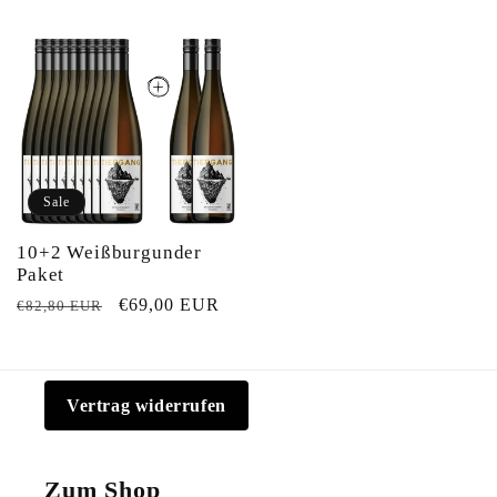
Sale
10+2 Weißburgunder
Paket
Normaler
Verkaufspreis
€69,00 EUR
€82,80 EUR
Preis
Vertrag widerrufen
Zum Shop