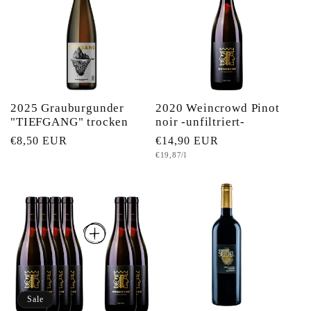
2025 Grauburgunder
2020 Weincrowd Pinot
"TIEFGANG" trocken
noir -unfiltriert-
Normaler
€8,50 EUR
Normaler
€14,90 EUR
Grundpreis
€19,87/l
Preis
Preis
Sale