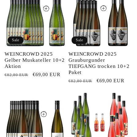
g
o
r
Sale
Sale
i
WEINCROWD 2025
WEINCROWD 2025
Gelber Muskateller 10+2
Grauburgunder
e
Aktion
TIEFGANG trocken 10+2
Paket
Normaler
Verkaufspreis
€69,00 EUR
€82,80 EUR
:
Normaler
Verkaufspreis
€69,00 EUR
€82,80 EUR
Preis
Preis