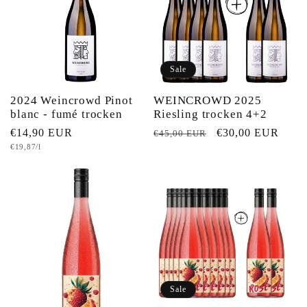
Sale
2024 Weincrowd Pinot
WEINCROWD 2025
blanc - fumé trocken
Riesling trocken 4+2
Normaler
€14,90 EUR
Normaler
Verkaufspreis
€30,00 EUR
€45,00 EUR
Grundpreis
€19,87/l
Preis
Preis
Sale