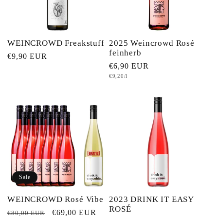
WEINCROWD Freakstuff
2025 Weincrowd Rosé
feinherb
Normaler
€9,90 EUR
Normaler
€6,90 EUR
Preis
Grundpreis
€9,20/l
Preis
Sale
WEINCROWD Rosé Vibe
2023 DRINK IT EASY
ROSÉ
Normaler
Verkaufspreis
€69,00 EUR
€80,00 EUR