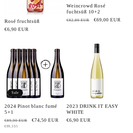
Weincrowd Rosé
fuchtsüß 10+2
Normaler
Verkaufspreis
€69,00 EUR
€82,80 EUR
Rosé fruchtsüß
Preis
Normaler
€6,90 EUR
Preis
Sale
2024 Pinot blanc fumé
2023 DRINK IT EASY
5+1
WHITE
Normaler
Verkaufspreis
€74,50 EUR
Normaler
€6,90 EUR
€89,90 EUR
Grundpreis
€99,33/l
Preis
Preis