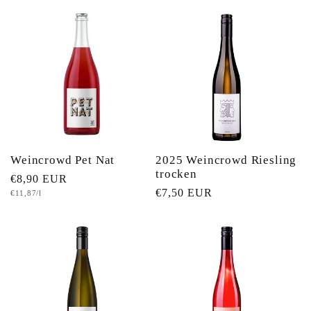
Weincrowd Pet Nat
2025 Weincrowd Riesling
trocken
Normaler
€8,90 EUR
Normaler
€7,50 EUR
Grundpreis
€11,87/l
Preis
Preis