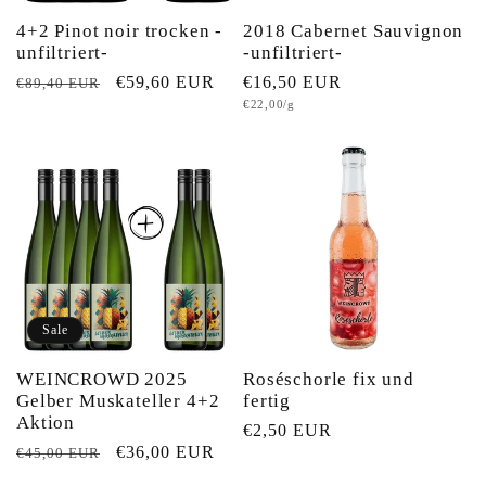
4+2 Pinot noir trocken -
2018 Cabernet Sauvignon
unfiltriert-
-unfiltriert-
Normaler
Verkaufspreis
€59,60 EUR
Normaler
€16,50 EUR
€89,40 EUR
Grundpreis
€22,00/g
Preis
Preis
Sale
WEINCROWD 2025
Roséschorle fix und
Gelber Muskateller 4+2
fertig
Aktion
Normaler
€2,50 EUR
Normaler
Verkaufspreis
€36,00 EUR
€45,00 EUR
Preis
Preis