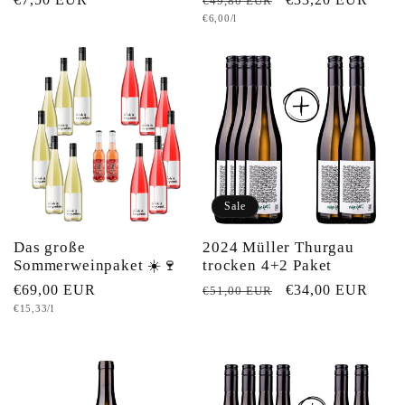
€49,80 EUR
Grundpreis
€6,00/l
Preis
Preis
Sale
Das große
2024 Müller Thurgau
Sommerweinpaket ☀️🍷
trocken 4+2 Paket
Normaler
€69,00 EUR
Normaler
Verkaufspreis
€34,00 EUR
€51,00 EUR
Grundpreis
€15,33/l
Preis
Preis