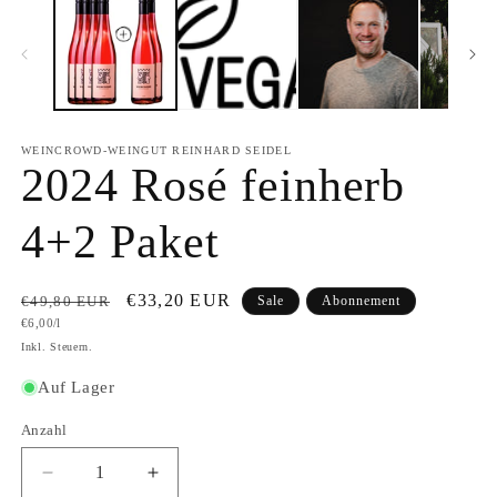
WEINCROWD-WEINGUT REINHARD SEIDEL
2024 Rosé feinherb
4+2 Paket
Normaler
Verkaufspreis
€33,20 EUR
€49,80 EUR
Sale
Abonnement
Grundpreis
€6,00/l
Preis
Inkl. Steuern.
Auf Lager
Anzahl
Anzahl
Verringere
Erhöhe