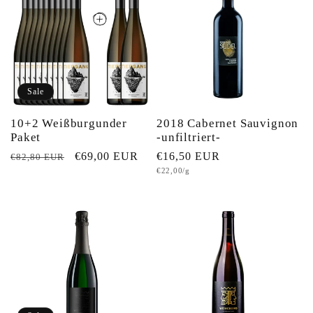
g
o
r
Sale
i
10+2 Weißburgunder
2018 Cabernet Sauvignon
Paket
-unfiltriert-
e
Normaler
Verkaufspreis
€69,00 EUR
Normaler
€16,50 EUR
€82,80 EUR
Grundpreis
€22,00/g
Preis
Preis
: