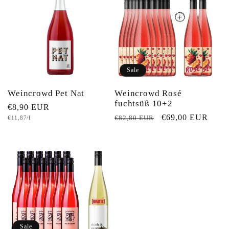
Sale
Weincrowd Pet Nat
Weincrowd Rosé
fuchtsüß 10+2
Normaler
€8,90 EUR
Normaler
Verkaufspreis
€69,00 EUR
Grundpreis
€82,80 EUR
€11,87/l
Preis
Preis
Sale