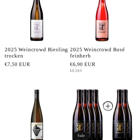
2025 Weincrowd Riesling
2025 Weincrowd Rosé
trocken
feinherb
Normaler
€7,50 EUR
Normaler
€6,90 EUR
Grundpreis
€9,20/l
Preis
Preis
Sale