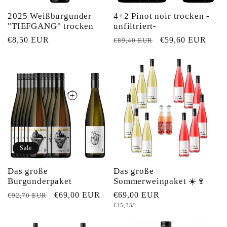
2025 Weißburgunder
4+2 Pinot noir trocken -
"TIEFGANG" trocken
unfiltriert-
Normaler
€8,50 EUR
Normaler
Verkaufspreis
€59,60 EUR
€89,40 EUR
Preis
Preis
Sale
Das große
Das große
Burgunderpaket
Sommerweinpaket ☀️🍷
Normaler
Verkaufspreis
€69,00 EUR
Normaler
€69,00 EUR
€92,70 EUR
Grundpreis
€15,33/l
Preis
Preis