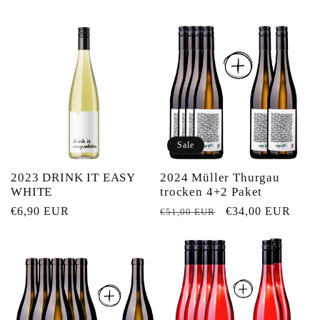
Preis
Sale
2023 DRINK IT EASY
2024 Müller Thurgau
WHITE
trocken 4+2 Paket
Normaler
€6,90 EUR
Normaler
Verkaufspreis
€34,00 EUR
€51,00 EUR
Preis
Preis