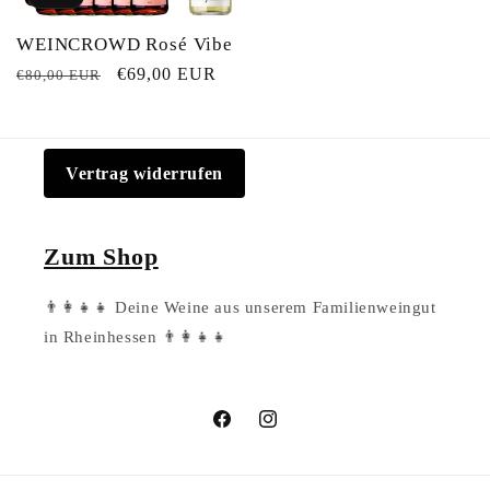
WEINCROWD Rosé Vibe
Normaler
Verkaufspreis
€69,00 EUR
€80,00 EUR
Preis
Vertrag widerrufen
Zum Shop
👨‍👩‍👧‍👧 Deine Weine aus unserem Familienweingut
in Rheinhessen 👨‍👩‍👧‍👧
Facebook
Instagram