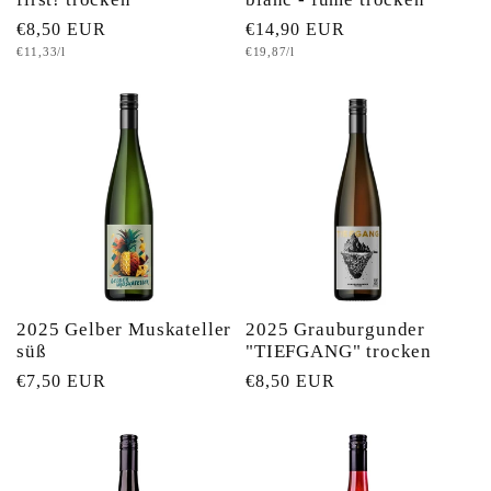
Normaler
€8,50 EUR
Normaler
€14,90 EUR
Grundpreis
Grundpreis
€11,33/l
€19,87/l
Preis
Preis
2025 Gelber Muskateller
2025 Grauburgunder
süß
"TIEFGANG" trocken
Normaler
€7,50 EUR
Normaler
€8,50 EUR
Preis
Preis