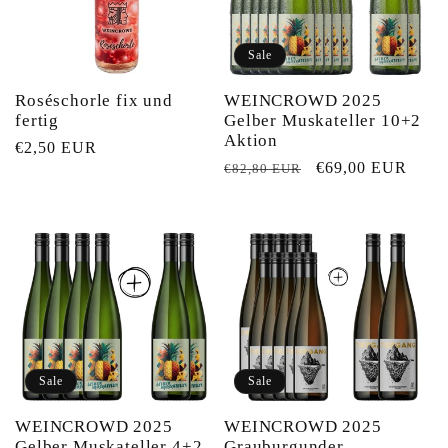
Sale
Roséschorle fix und
WEINCROWD 2025
fertig
Gelber Muskateller 10+2
Aktion
Normaler
€2,50 EUR
Normaler
Verkaufspreis
€69,00 EUR
€82,80 EUR
Preis
Preis
Sale
Sale
WEINCROWD 2025
WEINCROWD 2025
Gelber Muskateller 4+2
Grauburgunder