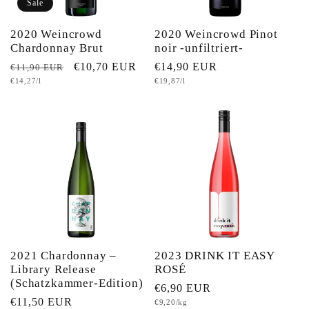
Sale
2020 Weincrowd
2020 Weincrowd Pinot
Chardonnay Brut
noir -unfiltriert-
Normaler
Verkaufspreis
€10,70 EUR
Normaler
€14,90 EUR
€11,90 EUR
Grundpreis
Grundpreis
€14,27/l
€19,87/l
Preis
Preis
2021 Chardonnay –
2023 DRINK IT EASY
Library Release
ROSÉ
(Schatzkammer-Edition)
Normaler
€6,90 EUR
Normaler
€11,50 EUR
Grundpreis
€9,20/kg
Preis