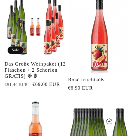
Sale
Das Große Weinpaket (12
Flaschen + 2 Schorlen
GRATIS) 🍓🍍
Rosé fruchtsüß
Normaler
Verkaufspreis
€69,00 EUR
€91,40 EUR
Normaler
€6,90 EUR
Preis
Preis