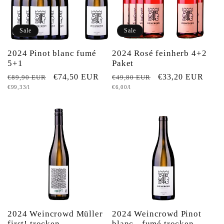
Sale
Sale
2024 Pinot blanc fumé
2024 Rosé feinherb 4+2
5+1
Paket
Normaler
Verkaufspreis
€74,50 EUR
Normaler
Verkaufspreis
€33,20 EUR
€89,90 EUR
€49,80 EUR
Grundpreis
Grundpreis
€99,33/l
€6,00/l
Preis
Preis
2024 Weincrowd Müller
2024 Weincrowd Pinot
first! trocken
blanc - fumé trocken