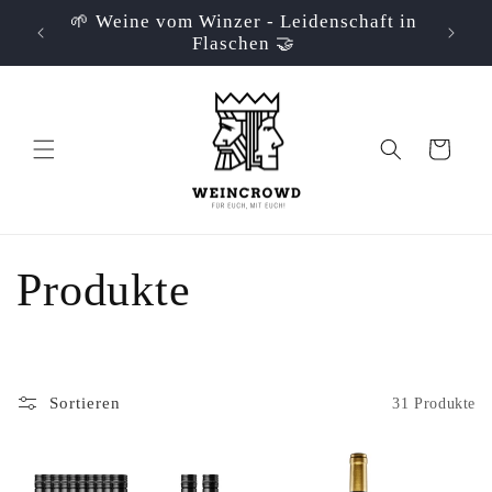
Direkt
🌱 Weine vom Winzer - Leidenschaft in
📦 Ve
zum
p
Flaschen 🤝
Inhalt
Warenkorb
K
Produkte
a
t
Sortieren
31 Produkte
e