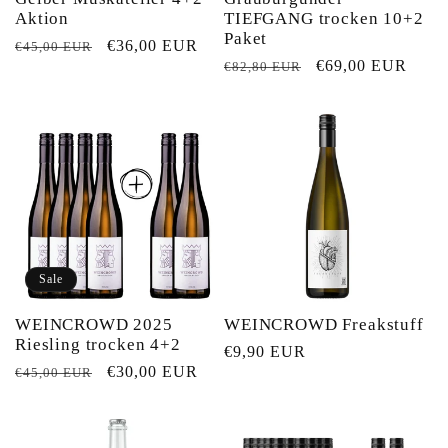
Aktion
TIEFGANG trocken 10+2
Paket
Normaler
Verkaufspreis
€36,00 EUR
€45,00 EUR
Normaler
Verkaufspreis
€69,00 EUR
€82,80 EUR
Preis
Preis
Sale
WEINCROWD 2025
WEINCROWD Freakstuff
Riesling trocken 4+2
Normaler
€9,90 EUR
Normaler
Verkaufspreis
€30,00 EUR
€45,00 EUR
Preis
Preis