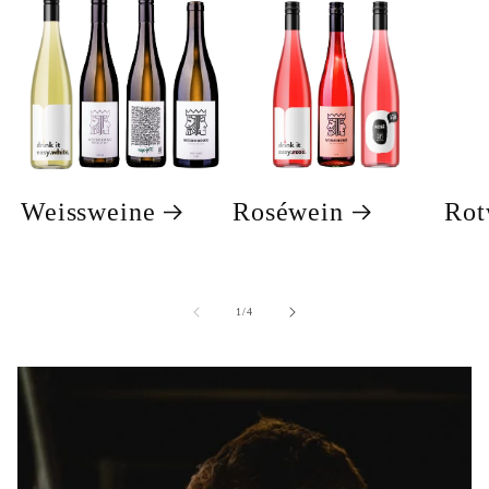
Weissweine
Roséwein
Rot
von
1
/
4