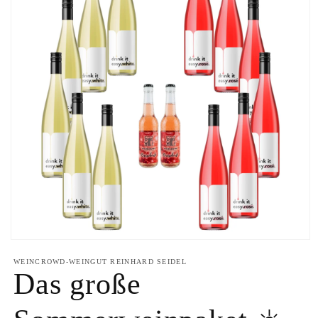
Medien
1
WEINCROWD-WEINGUT REINHARD SEIDEL
in
Das große
Modal
öffnen