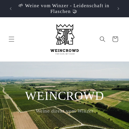
Direkt
📦 Versandkostenfei ab 69€ innerhalb
zum
Deutschlands📦
Inhalt
Warenkorb
WEINCROWD
Weine direkt vom Winzer