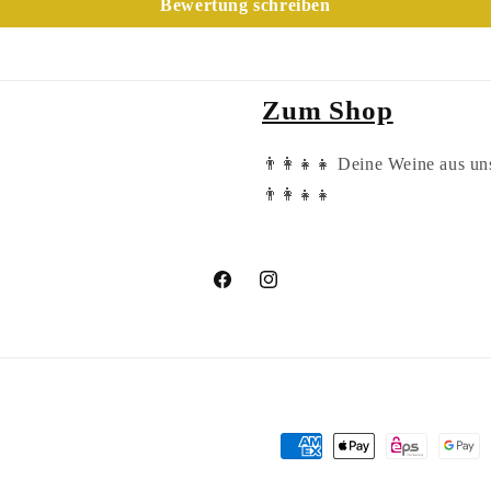
Bewertung schreiben
Zum Shop
👨‍👩‍👧‍👧 Deine Weine aus u
👨‍👩‍👧‍👧
Facebook
Instagram
Zahlungsmethoden