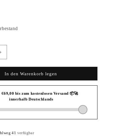
rbestand
Erhöhe
die
Menge
für
In den Warenkorb legen
2023
DRINK
IT
EASY
ROSÉ
hlweg 41
verfügbar