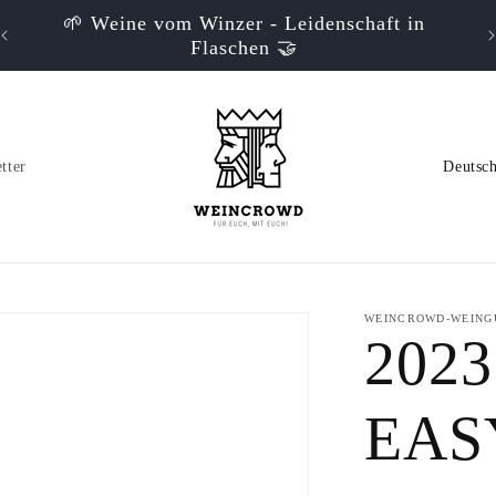
🌱 Weine vom Winzer - Leidenschaft in
Flaschen 🤝
L
tter
a
n
d
WEINCROWD-WEINGU
/
2023
R
EAS
e
g