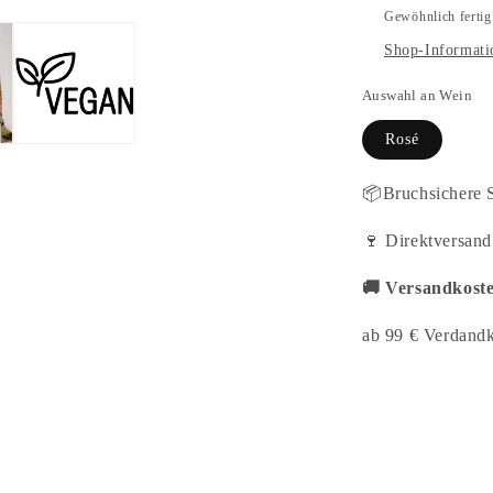
Gewöhnlich fertig
Shop-Informati
Auswahl an Wein
Rosé
📦Bruchsichere 
🍷 Direktversan
🚚 Versandkoste
ab 99 € Verdandk