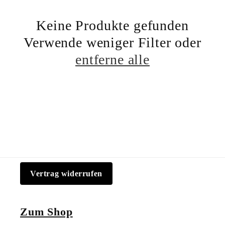
g
Keine Produkte gefunden
o
Verwende weniger Filter oder
r
entferne alle
i
e
:
Vertrag widerrufen
Zum Shop