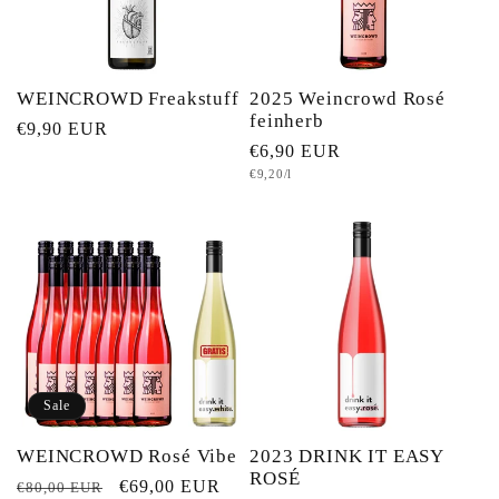
WEINCROWD Freakstuff
2025 Weincrowd Rosé
feinherb
Normaler
€9,90 EUR
Normaler
€6,90 EUR
Preis
Grundpreis
€9,20/l
Preis
Sale
WEINCROWD Rosé Vibe
2023 DRINK IT EASY
ROSÉ
Normaler
Verkaufspreis
€69,00 EUR
€80,00 EUR