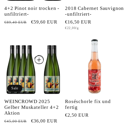
4+2 Pinot noir trocken -
2018 Cabernet Sauvignon
unfiltriert-
-unfiltriert-
Normaler
Verkaufspreis
€59,60 EUR
Normaler
€16,50 EUR
€89,40 EUR
Grundpreis
€22,00/g
Preis
Preis
Sale
WEINCROWD 2025
Roséschorle fix und
Gelber Muskateller 4+2
fertig
Aktion
Normaler
€2,50 EUR
Normaler
Verkaufspreis
€36,00 EUR
€45,00 EUR
Preis
Preis