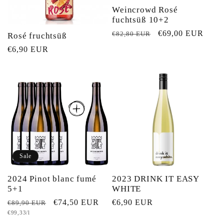
Weincrowd Rosé
fuchtsüß 10+2
Normaler
Verkaufspreis
€69,00 EUR
€82,80 EUR
Rosé fruchtsüß
Preis
Normaler
€6,90 EUR
Preis
Sale
2024 Pinot blanc fumé
2023 DRINK IT EASY
5+1
WHITE
Normaler
Verkaufspreis
€74,50 EUR
Normaler
€6,90 EUR
€89,90 EUR
Grundpreis
€99,33/l
Preis
Preis