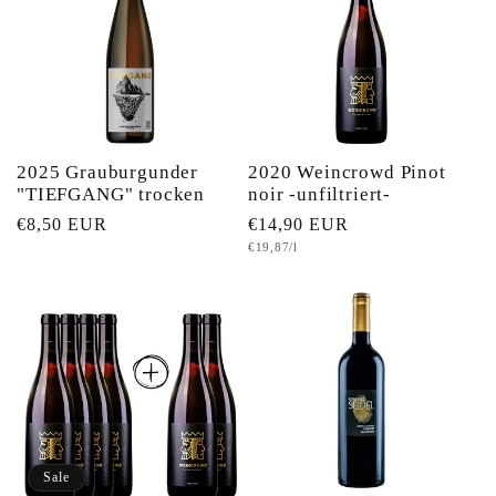
2025 Grauburgunder
2020 Weincrowd Pinot
"TIEFGANG" trocken
noir -unfiltriert-
Normaler
€8,50 EUR
Normaler
€14,90 EUR
Grundpreis
€19,87/l
Preis
Preis
Sale