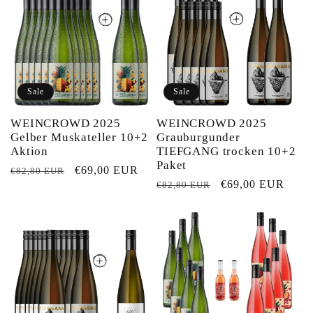
g
o
r
Sale
Sale
i
WEINCROWD 2025
WEINCROWD 2025
Gelber Muskateller 10+2
Grauburgunder
e
Aktion
TIEFGANG trocken 10+2
Paket
Normaler
Verkaufspreis
€69,00 EUR
€82,80 EUR
:
Normaler
Verkaufspreis
€69,00 EUR
€82,80 EUR
Preis
Preis