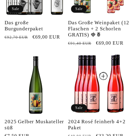
Sale
Sale
Das große
Das Große Weinpaket (12
Burgunderpaket
Flaschen + 2 Schorlen
GRATIS) 🍓🍍
Normaler
Verkaufspreis
€69,00 EUR
€92,70 EUR
Normaler
Verkaufspreis
€69,00 EUR
€91,40 EUR
Preis
Preis
Sale
2025 Gelber Muskateller
2024 Rosé feinherb 4+2
süß
Paket
Normaler
€7,50 EUR
Normaler
Verkaufspreis
€33,20 EUR