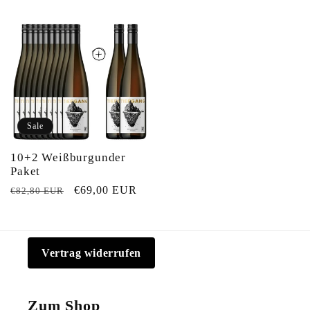
Sale
10+2 Weißburgunder
Paket
Normaler
Verkaufspreis
€69,00 EUR
€82,80 EUR
Preis
Vertrag widerrufen
Zum Shop