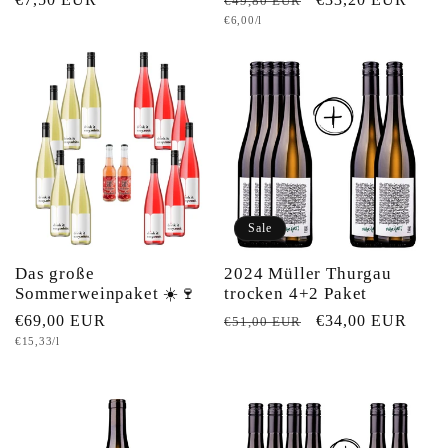
€49,80 EUR
Grundpreis
€6,00/l
Preis
Preis
Sale
Das große
2024 Müller Thurgau
Sommerweinpaket ☀️🍷
trocken 4+2 Paket
Normaler
€69,00 EUR
Normaler
Verkaufspreis
€34,00 EUR
€51,00 EUR
Grundpreis
€15,33/l
Preis
Preis