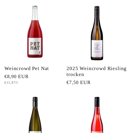
Weincrowd Pet Nat
2025 Weincrowd Riesling
trocken
Normaler
€8,90 EUR
Normaler
€7,50 EUR
Grundpreis
€11,87/l
Preis
Preis