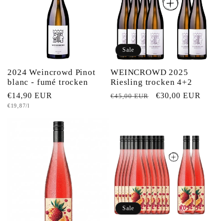
Sale
2024 Weincrowd Pinot
WEINCROWD 2025
blanc - fumé trocken
Riesling trocken 4+2
Normaler
€14,90 EUR
Normaler
Verkaufspreis
€30,00 EUR
€45,00 EUR
Grundpreis
€19,87/l
Preis
Preis
Sale