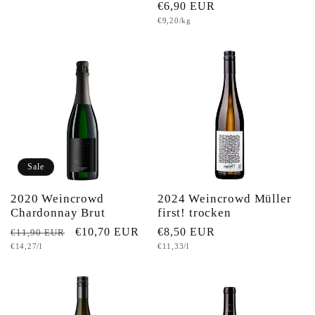
Normaler
€6,90 EUR
Preis
Grundpreis
€9,20/kg
Preis
Sale
2020 Weincrowd
2024 Weincrowd Müller
Chardonnay Brut
first! trocken
Normaler
Verkaufspreis
€10,70 EUR
Normaler
€8,50 EUR
€11,90 EUR
Grundpreis
Grundpreis
€14,27/l
€11,33/l
Preis
Preis